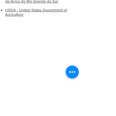
de Arroz do Rio Grande do Sul
USDA - United States Department of
Agriculture
Contacts
Telephon
es:
(53) 3225-9330
(53) 3225-6908
(53) 3225-5621
(53) 9811-20578
E-Mail:
cereagro@cereagro.com.b
r
Address: